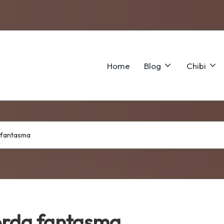
Home
Blog
Chibi
a fantasma
 corda fantasma