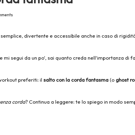
mments
semplice, divertente e accessibile anche in caso di
rigidit
e mi segui da un po’, sai quanto creda nell’importanza di fa
orkout preferiti: il
salto con la corda fantasma
(o
ghost r
 senza corda
? Continua a leggere: te lo spiego in modo se