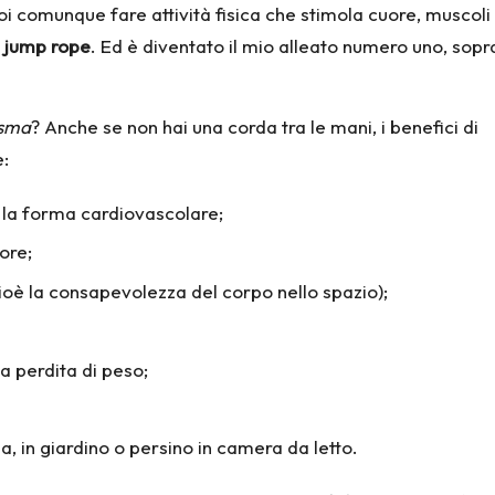
uoi comunque fare attività fisica che stimola cuore, muscoli
o
jump rope
. Ed è diventato il mio alleato numero uno, sop
asma
? Anche se non hai una corda tra le mani, i benefici di
e:
 la forma cardiovascolare;
ore;
ioè la consapevolezza del corpo nello spazio);
a perdita di peso;
sa, in giardino o persino in camera da letto.