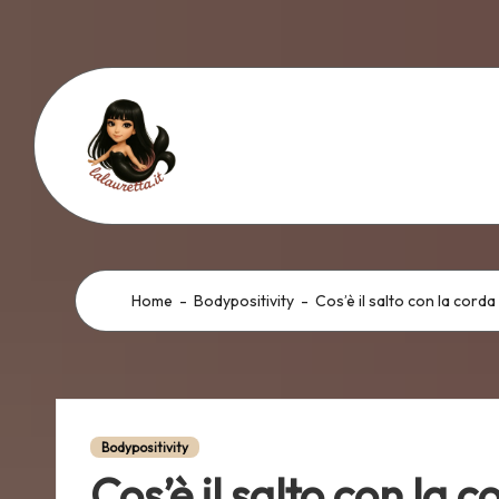
Skip
to
content
L
a
L
Home
-
Bodypositivity
-
Cos’è il salto con la cord
a
u
Posted
r
Bodypositivity
in
Cos’è il salto con la