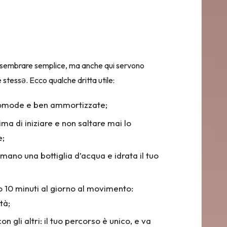
ò sembrare semplice, ma anche qui servono
stessə. Ecco qualche dritta utile:
omode e ben ammortizzate
;
ima di iniziare e non saltare mai lo
e;
 mano una bottiglia d’acqua e idrata il tuo
 10 minuti al giorno al movimento:
tà;
n gli altri: il tuo percorso è unico, e va