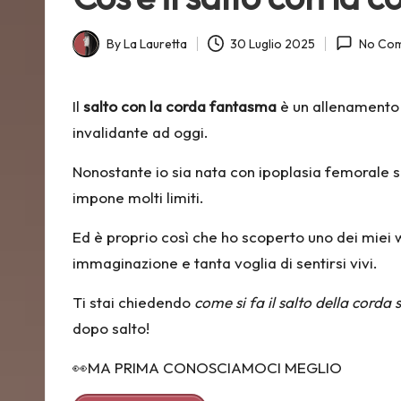
e
t
By
La Lauretta
30 Luglio 2025
No Co
Posted
by
t
Il
salto con la corda fantasma
è un allenamento 
a
invalidante ad oggi.
Nonostante io sia nata con
ipoplasia femorale
s
impone molti limiti.
Ed è proprio così che ho scoperto uno dei miei w
immaginazione e tanta voglia di sentirsi vivi.
Ti stai chiedendo
come si fa il salto della corda
dopo salto!
👀MA PRIMA CONOSCIAMOCI MEGLIO