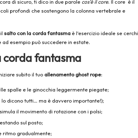
ra di sicuro, ti dico in due parole
cos’è il core
. Il core è il
coli profondi che sostengono la colonna vertebrale e
il
salto con la corda fantasma
è l’esercizio ideale se cerc
e ad esempio può succedere in estate.
 la corda fantasma
ziare subito il tuo
allenamento ghost rope
:
 delle spalle e le ginocchia leggermente piegate;
so, lo dicono tutti… ma è davvero importante!);
imula il movimento di rotazione con i polsi;
restando sul posto;
à e ritmo gradualmente;